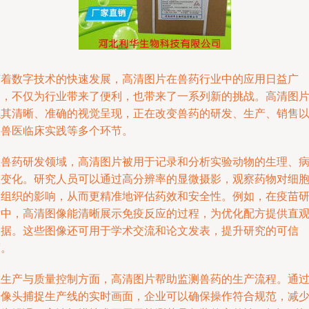
随着数字技术的快速发展，高清图片在兽药行业中的应用日益广
泛，不仅为行业带来了便利，也带来了一系列新的挑战。高清图
以其清晰、准确的视觉呈现，正在改变兽药的研发、生产、销售
及兽医临床实践等多个环节。
在兽药研发领域，高清图片被用于记录和分析实验动物的生理、
理变化。研究人员可以通过高分辨率的显微摄影，观察药物对细
和组织的影响，从而更精准地评估药效和安全性。例如，在疫苗
发中，高清图像能清晰展示免疫反应的过程，为优化配方提供直
依据。这些图像还可用于学术交流和论文发表，提升研究的可信
度。
在生产与质量控制方面，高清图片帮助监测兽药的生产流程。通
摄像头捕捉生产线的实时画面，企业可以确保操作符合规范，减