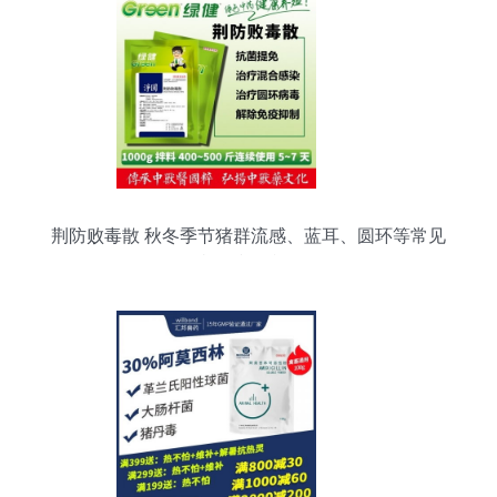
荆防败毒散 秋冬季节猪群流感、蓝耳、圆环等常见
病的防控利器