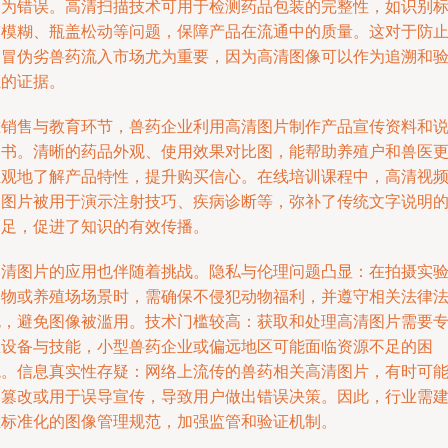
人为错误。高清扫描技术可用于检测药品包装的完整性，如识别
签模糊、瓶盖松动等问题，保障产品在流通中的质量。这对于防
假冒伪劣兽药流入市场尤为重要，因为高清图像可以作为追溯和
证的证据。
在销售与教育环节，兽药企业利用高清图片制作产品宣传资料和
明书。清晰的药品外观、使用效果对比图，能帮助养殖户和兽医
直观地了解产品特性，提升购买信心。在线培训课程中，高清视
和图片被用于演示注射技巧、疾病诊断等，弥补了传统文字说明
不足，促进了知识的有效传播。
高清图片的应用也伴随着挑战。隐私与伦理问题凸显：在拍摄实
动物或养殖场场景时，需确保不侵犯动物福利，并遵守相关法律
规，避免图像被滥用。技术门槛较高：获取和处理高清图片需要
业设备与技能，小型兽药企业或偏远地区可能面临资源不足的困
境。信息真实性存疑：网络上流传的兽药相关高清图片，有时可
被篡改或用于误导宣传，导致用户做出错误决策。因此，行业需
立标准化的图像管理规范，加强监管和验证机制。