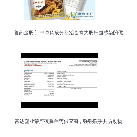
兽药金肠宁 中草药成分防治畜禽大肠杆菌感染的优
势与应用
富达塑业荣膺硕腾兽药供应商，强强联手共筑动物
健康防线